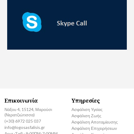
Επικοινωνία
Υπηρεσίες
Νάξου 4, 15124, Μαρούσι
Ασφάλιση Υγείας
(Νερατζιώτισσα)
Ασφάλιση Ζωής
(+30) 6972 025 037
Ασφάλιση Αποταμίευσης
info@logosasfalisis.gr
Ασφάλιση Επιχειρήσεων
Δευτ.-Σαβ.: 9:00ΠΜ-7:00ΜΜ