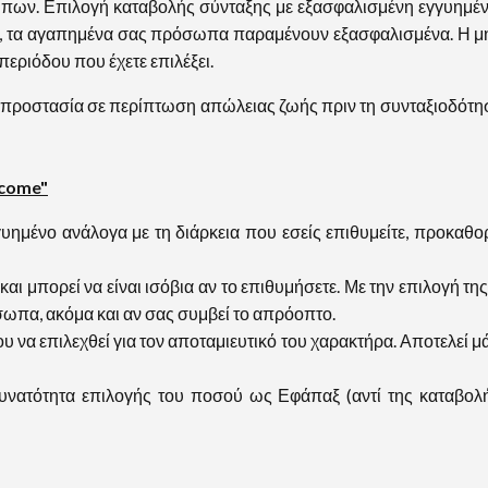
. Επιλογή καταβολής σύνταξης με εξασφαλισμένη εγγυημένη δ
ο, τα αγαπημένα σας πρόσωπα παραμένουν εξασφαλισμένα. Η μην
περιόδου που έχετε επιλέξει.
προστασία σε περίπτωση απώλειας ζωής πριν τη συνταξιοδότ
ncome"
γγυημένο ανάλογα με τη διάρκεια που εσείς επιθυμείτε, προκαθ
α και μπορεί να είναι ισόβια αν το επιθυμήσετε. Με την επιλογή
σωπα, ακόμα και αν σας συμβεί το απρόοπτο.
υ να επιλεχθεί για τον αποταμιευτικό του χαρακτήρα. Αποτελεί μά
Δυνατότητα επιλογής του ποσού ως Εφάπαξ (αντί της καταβολ