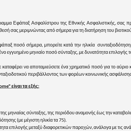
ραμμα Εφάπαξ Ασφαλίστρου της Εθνικής Ασφαλιστικής, σας προ
άθεσή σας μεριμνώντας από σήμερα για τη διατήρηση του βιοτικο
παξ ποσό σήμερα, μπορείτε κατά την ηλικία συνταξιοδότησης π
νο εγγυημένο μηνιαίο ποσό σύνταξης, με δυνατότητα επιλογής τ
αταφέρει να αποταμιεύσετε ένα χρηματικό ποσό για το αύριο κ
υνταξιοδοτικού περιβάλλοντος των φορέων κοινωνικής ασφάλισης
me" είναι τα εξής:
ς μηνιαίας σύνταξης, της περιόδου αναμονής έως την καταβολή 
δότησης (με μέγιστη ηλικία τα 75).
τα επιλογής μεταξύ διαφορετικών παροχών, ανάλογα με τις ανάγ