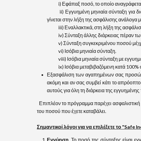
i) Εφάπαξ ποσό, το οποίο αναγράφεται
ii) Εγγυημένη μηνιαία σύνταξη για διάρκ
γίνεται στην λήξη της ασφάλισης ανάλογα με
iii) Εναλλακτικά, στη λήξη της ασφάλισης
iv) Σύνταξη άλλης διάρκειας πέραν των 5,
v) Σύνταξη συγκεκριμένου ποσού μέχρι 
vi) Ισόβια μηνιαία σύνταξη.
viii) Ισόβια μηνιαία σύνταξη με εγγυημέ
ix) Ισόβια μεταβιβαζόμενη κατά 100% 
Εξασφάλιση των αγαπημένων σας προσώπων
ακόμη και αν σας συμβεί κάτι το απρόοπτ
αυτούς για όλη τη διάρκεια της εγγυημένης 
Επιπλέον το πρόγραμμα παρέχει ασφαλιστική 
του ποσού που έχετε καταβάλει.
Σημαντικοί λόγοι για να επιλέξετε το "Safe I
Εγγύηση
. Το ποσό της σύνταξης είναι ε