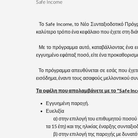
Safe Income
Το Safe Income, το Νέο Συνταξιοδοτικό Πρόγ
καλύτερο τρόπο ένα κεφάλαιο που έχετε στη δι
Με το πρόγραμμα αυτό, καταβάλλοντας ένα εφά
εγγυημένο εφάπαξ ποσό, είτε ένα προκαθορισμέ
Το πρόγραμμα απευθύνεται σε εσάς που έχετε κ
εισόδημα, έναντι τους ασαφούς μελλοντικού σ
Τα οφέλη που απολαμβάνετε με το "Safe Inco
Εγγυημένη παροχή.
Ευελιξία
α) στην επιλογή του επιθυμητού ποσού τη
τα 15 έτη) και της ηλικίας έναρξης συνταξιο
β) στην επιλογή της παροχής με δυνατότη