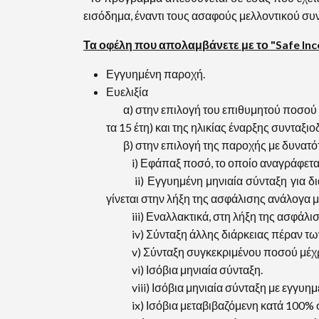
εισόδημα, έναντι τους ασαφούς μελλοντικού σ
Τα οφέλη που απολαμβάνετε με το "Safe Inco
Εγγυημένη παροχή.
Ευελιξία
α) στην επιλογή του επιθυμητού ποσού τη
τα 15 έτη) και της ηλικίας έναρξης συνταξιο
β) στην επιλογή της παροχής με δυνατότη
i) Εφάπαξ ποσό, το οποίο αναγράφεται
ii) Εγγυημένη μηνιαία σύνταξη για διάρκ
γίνεται στην λήξη της ασφάλισης ανάλογα με
iii) Εναλλακτικά, στη λήξη της ασφάλισης
iv) Σύνταξη άλλης διάρκειας πέραν των 5,
v) Σύνταξη συγκεκριμένου ποσού μέχρι 
vi) Ισόβια μηνιαία σύνταξη.
viii) Ισόβια μηνιαία σύνταξη με εγγυημέ
ix) Ισόβια μεταβιβαζόμενη κατά 100% 