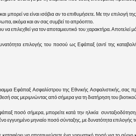
α και μπορεί να είναι ισόβια αν το επιθυμήσετε. Με την επιλογή
σωπα, ακόμα και αν σας συμβεί το απρόοπτο.
υ να επιλεχθεί για τον αποταμιευτικό του χαρακτήρα. Αποτελεί μά
Δυνατότητα επιλογής του ποσού ως Εφάπαξ (αντί της καταβολ
ραμμα Εφάπαξ Ασφαλίστρου της Εθνικής Ασφαλιστικής, σας προ
άθεσή σας μεριμνώντας από σήμερα για τη διατήρηση του βιοτικο
παξ ποσό σήμερα, μπορείτε κατά την ηλικία συνταξιοδότησης π
νο εγγυημένο μηνιαίο ποσό σύνταξης, με δυνατότητα επιλογής τ
αταφέρει να αποταμιεύσετε ένα χρηματικό ποσό για το αύριο κ