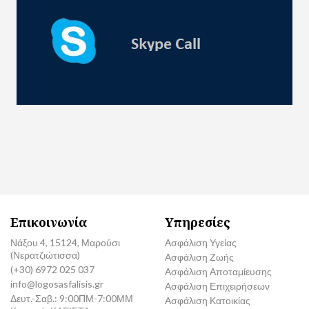
Επικοινωνία
Υπηρεσίες
Νάξου 4, 15124, Μαρούσι
Ασφάλιση Υγείας
(Νερατζιώτισσα)
Ασφάλιση Ζωής
(+30) 6972 025 037
Ασφάλιση Αποταμίευσης
info@logosasfalisis.gr
Ασφάλιση Επιχειρήσεων
Δευτ.-Σαβ.: 9:00ΠΜ-7:00ΜΜ
Ασφάλιση Κατοικίας