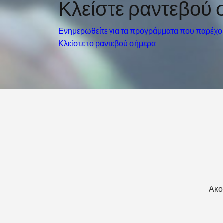
Κλείστε ραντεβού 
Ενημερωθείτε για τα προγράμματα που παρέχο
Κλείστε το ραντεβού σήμερα
Ακο