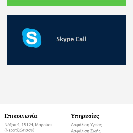
Επικοινωνία
Υπηρεσίες
Νάξου 4, 15124, Μαρούσι
Ασφάλιση Υγείας
(Νερατζιώτισσα)
Ασφάλιση Ζωής