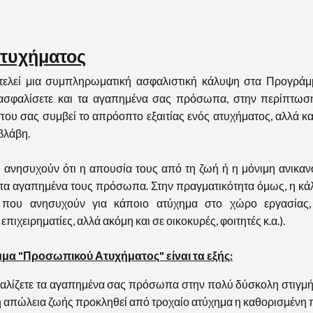
τυχήματος
εί μια συμπληρωματική ασφαλιστική κάλυψη στα Προγράμματ
 εξασφαλίσετε και τα αγαπημένα σας πρόσωπα, στην περίπτωσ
υ σας συμβεί το απρόοπτο εξαιτίας ενός ατυχήματος, αλλά κα
βλάβη.
ησυχούν ότι η απουσία τους από τη ζωή ή η μόνιμη ανικανότ
 τα αγαπημένα τους πρόσωπα. Στην πραγματικότητα όμως, η κάλ
 που ανησυχούν για κάποιο ατύχημα στο χώρο εργασίας
χειρηματίες, αλλά ακόμη και σε οικοκυρές, φοιτητές κ.α.).
μα "Προσωπικού Ατυχήματος" είναι τα εξής:
φαλίζετε τα αγαπημένα σας πρόσωπα στην πολύ δύσκολη στιγμή
 η απώλεια ζωής προκληθεί από τροχαίο ατύχημα η καθορισμένη 