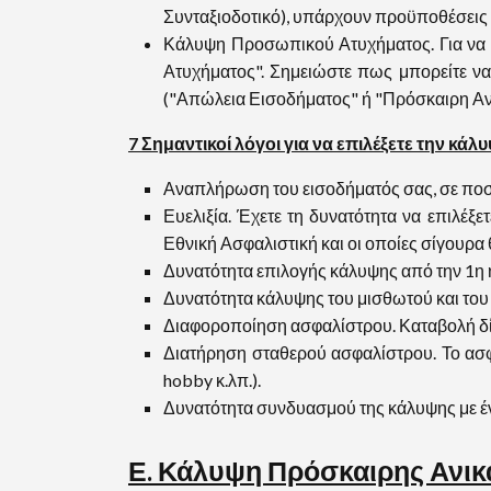
Συνταξιοδοτικό), υπάρχουν προϋποθέσεις
Κάλυψη Προσωπικού Ατυχήματος. Για να 
Ατυχήματος". Σημειώστε πως μπορείτε ν
("Απώλεια Εισοδήματος" ή "Πρόσκαιρη Αν
7 Σημαντικοί λόγοι για να επιλέξετε την κ
Αναπλήρωση του εισοδήματός σας, σε ποσ
Ευελιξία. Έχετε τη δυνατότητα να επιλέξ
Εθνική Ασφαλιστική και οι οποίες σίγουρα
Δυνατότητα επιλογής κάλυψης από την 1η 
Δυνατότητα κάλυψης του μισθωτού και του
Διαφοροποίηση ασφαλίστρου. Καταβολή δίκ
Διατήρηση σταθερού ασφαλίστρου. Το ασφά
hobby κ.λπ.).
Δυνατότητα συνδυασμού της κάλυψης με 
Ε. Κάλυψη Πρόσκαιρης Ανικ