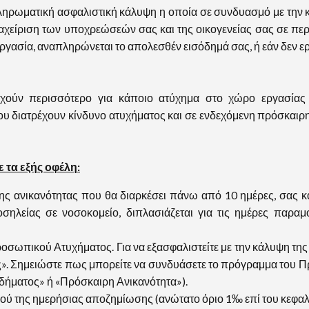
ηρωματική ασφαλιστική κάλυψη η οποία σε συνδυασμό με την 
αχείριση των υποχρεώσεών σας και της οικογενείας σας σε περ
ργασία, αναπληρώνεται το απολεσθέν εισόδημά σας, ή εάν δεν ε
ύν περισσότερο για κάποιο ατύχημα στο χώρο εργασίας του
υ διατρέχουν κίνδυνο ατυχήματος και σε ενδεχόμενη πρόσκαιρη
 τα εξής οφέλη:
ς ανικανότητας που θα διαρκέσει πάνω από 10 ημέρες, σας κ
σηλείας σε νοσοκομείο, διπλασιάζεται για τις ημέρες παρ
ωπικού Ατυχήματος. Για να εξασφαλιστείτε με την κάλυψη της 
 Σημειώστε πως μπορείτε να συνδυάσετε το πρόγραμμα του Πρ
ήματος» ή «Πρόσκαιρη Ανικανότητα»).
οσού της ημερήσιας αποζημίωσης (ανώτατο όριο 1‰ επί του κεφ