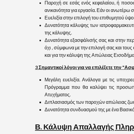
Παροχή σε εσάς ενός κεφαλαίου, ή ποσοστ
ανικανότητα για εργασία. Εάν οι ανωτέρω
Ευελιξία στην επιλογή του επιθυμητού ύψ
Δυνατότητα κάλυψης των ιατροφαρμακευτι
της κάλυψης.
Δυνατότητα εξασφάλισής σας και στην περί
όχι , σύμφωνα με την επιλογή σας και του
και για την κάλυψη της Απώλειας Εισοδήματ
3 Σημαντικοί λόγοι για να επιλέξετε την 
Μεγάλη ευελιξία. Ανάλογα με τις υποχρε
Πρόγραμμα που θα καλύψει τις προσω
Ατυχήματος.
Διπλασιασμός των παροχών απώλειας ζωής 
Δυνατότητα συνδυασμού της με ένα Βασι
Β. Κάλυψη Απαλλαγής Πλη