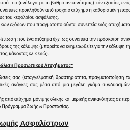
ού του (ανάλογα με το βαθμό ανικανότητας) εάν εξαιτίας ενό
 συνέπειες προκληθούν από τροχαίο ατύχημα η καθορισμένη παρο
ους του κεφαλαίου ασφάλισης.
κών εξόδων που πραγματοποιούνται συνεπεία ενός ατυχήματος
πτωση που ένα ατύχημα έχει ως συνέπεια την πρόσκαιρη ανικανότ
ς όρους της κάλυψης (μπορείτε να ενημερωθείτε για την κάλυψη 
ος, κάνοντας κλικ εδώ).
"Ασφάλιση Προσωπικού Ατυχήματος"
ώσεις σας (επαγγελματική δραστηριότητα, πραγματοποίηση ταξι
πικές ανάγκες σας μέσα από μια μεγάλη γκάμα συνδυασμώ
από ατύχημα, μόνιμης ολικής και μερικής ανικανότητας σε περ
κό Πρόγραμμα Ζωής & Προστασίας.
ρωμής Ασφαλίστρων