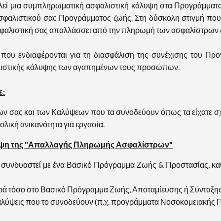
μια συμπληρωματική ασφαλιστική κάλυψη στα Προγράμματα ζ
σφαλιστικού σας Προγράμματος ζωής. Στη δύσκολη στιγμή που ο
Ασφαλιστική σας απαλλάσσει από την πληρωμή των ασφαλίστρων 
ου ενδιαφέρονται για τη διασφάλιση της συνέχισης του Προ
αλιστικής κάλυψης των αγαπημένων τους προσώπων.
ε:
 σας και των Καλύψεων που τα συνοδεύουν όπως τα είχατε σχεδ
ολική ανικανότητα για εργασία.
κάλυψη της "Απαλλαγής Πληρωμής Ασφαλίστρων"
 συνδυαστεί με ένα Βασικό Πρόγραμμα Ζωής & Προστασίας, καθ
τόσο στο Βασικό Πρόγραμμα Ζωής, Αποταμίευσης ή Σύνταξης πο
αλύψεις που το συνοδεύουν (π.χ. προγράμματα Νοσοκομειακής Π