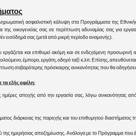
ήματος
ρωματική ασφαλιστική κάλυψη στα Προγράμματα της Εθνικής Α
 της οικογενείας σας σε περίπτωση αδυναμίας σας για εργα
έν εισόδημά σας (μετά από μικρή περίοδο αναμονής).
εργάζεται και επιθυμεί ακόμη και σε ενδεχόμενη προσωρινή ανι
λούμενο, έμπορο, εργάτη, οδηγό ταξί κ.λπ. Επίσης, απευθύνεται 
ρίπτωση σοβαρότερης πρόσκαιρης ανικανότητας που θα οδηγήσει
 τα εξής οφέλη:
 ημέρες αποχής από την εργασία σας, λόγω ανικανότητας από
τος διάρκειας της παροχής και του επιθυμητού διαστήματος τη
της ημερήσιας αποζημίωσης. Ανάλογα με το Πρόγραμμα που έχ