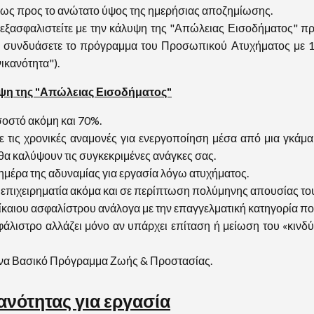
 ως προς το ανώτατο ύψος της ημερήσιας αποζημίωσης.
εξασφαλιστείτε με την κάλυψη της "Απώλειας Εισοδήματος" π
α συνδυάσετε το πρόγραμμα του Προσωπικού Ατυχήματος με 1
ικανότητα").
άλυψη της "Απώλειας Εισοδήματος"
οστό ακόμη και 70%.
ετε τις χρονικές αναμονές για ενεργοποίηση μέσα από μια γκ
 θα καλύψουν τις συγκεκριμένες ανάγκες σας.
ημέρα της αδυναμίας για εργασία λόγω ατυχήματος.
 επιχειρηματία ακόμα και σε περίπτωση πολύμηνης απουσίας του
αιου ασφαλίστρου ανάλογα με την επαγγελματική κατηγορία πο
λιστρο αλλάζει μόνο αν υπάρχει επίταση ή μείωση του «κινδύ
ένα Βασικό Πρόγραμμα Ζωής & Προστασίας.
ανότητας για εργασία