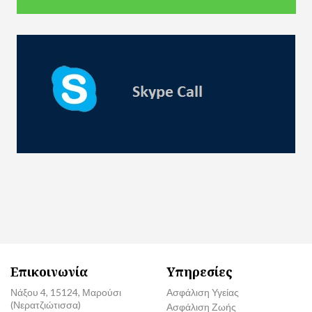
Επικοινωνία
Υπηρεσίες
Νάξου 4, 15124, Μαρούσι
Ασφάλιση Υγείας
(Νερατζιώτισσα)
Ασφάλιση Ζωής